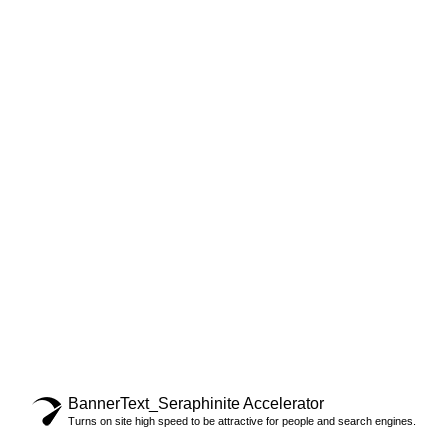
INFOMATION
ME
Impressum
Mei
AGB
Mei
Widerrufsbelehrung
Ver
Zahlungsarten
Dat
Kontakt
Cookies
©2024 - RF STRANDKÖRBE
BannerText_Seraphinite Accelerator
Turns on site high speed to be attractive for people and search engines.