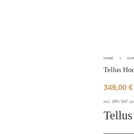
ome
Shop
Service
Vermietung
Strandkorb Leasi
HOME
GA
Tellus Hoc
349,00
€
incl. 19% VAT
zz
Tellus