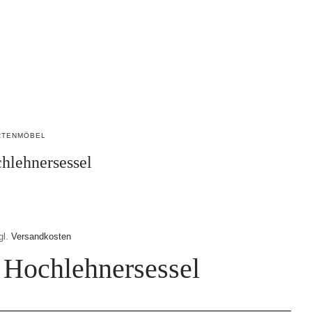
ng
0
RTENMÖBEL
hlehnersessel
gl.
Versandkosten
 Hochlehnersessel