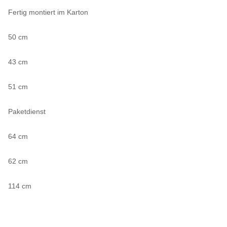
Fertig montiert im Karton
50 cm
43 cm
51 cm
Paketdienst
64 cm
62 cm
114 cm