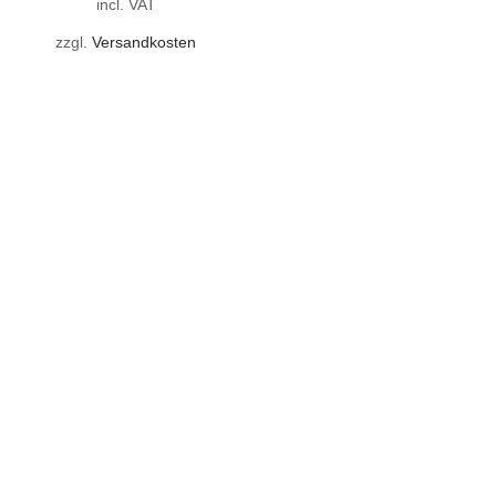
incl. VAT
zzgl.
Versandkosten
Bei uns können Sie Strandkörbe kaufen, mieten, einlagern und
reparieren lassen.
INFOMATION
Impressum