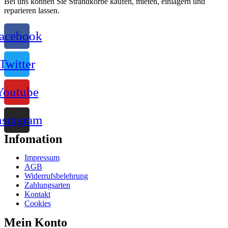
Bei uns können Sie Strandkörbe kaufen, mieten, einlagern und
reparieren lassen.
acebook
Twitter
Youtube
nstagram
Infomation
Impressum
AGB
Widerrufsbelehrung
Zahlungsarten
Kontakt
Cookies
Mein Konto