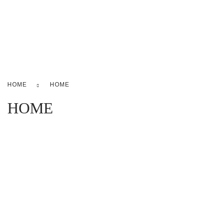
Strandko
Leasing
HOME
HOME
HOME
Bei uns können Sie Strandkörbe kaufen, mieten, einlagern und
reparieren lassen.